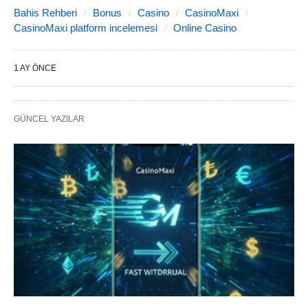
Bahis Rehberi
Bonus
Casino
CasinoMaxi
CasinoMaxi platform incelemesi
Online Casino
1 AY ÖNCE
GÜNCEL YAZILAR