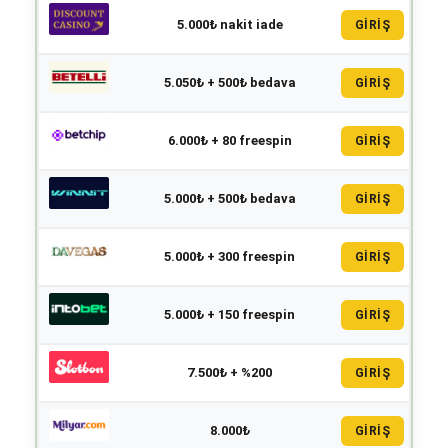
5.000₺ nakit iade
GİRİŞ
5.050₺ + 500₺ bedava
GİRİŞ
6.000₺ + 80 freespin
GİRİŞ
5.000₺ + 500₺ bedava
GİRİŞ
5.000₺ + 300 freespin
GİRİŞ
5.000₺ + 150 freespin
GİRİŞ
7.500₺ + %200
GİRİŞ
8.000₺
GİRİŞ