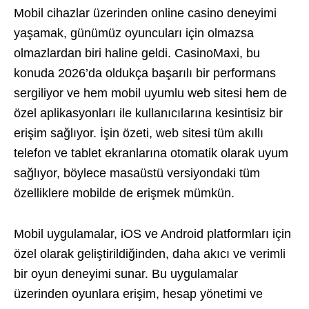
Mobil cihazlar üzerinden online casino deneyimi
yaşamak, günümüz oyuncuları için olmazsa
olmazlardan biri haline geldi. CasinoMaxi, bu
konuda 2026’da oldukça başarılı bir performans
sergiliyor ve hem mobil uyumlu web sitesi hem de
özel aplikasyonları ile kullanıcılarına kesintisiz bir
erişim sağlıyor. İşin özeti, web sitesi tüm akıllı
telefon ve tablet ekranlarına otomatik olarak uyum
sağlıyor, böylece masaüstü versiyondaki tüm
özelliklere mobilde de erişmek mümkün.
Mobil uygulamalar, iOS ve Android platformları için
özel olarak geliştirildiğinden, daha akıcı ve verimli
bir oyun deneyimi sunar. Bu uygulamalar
üzerinden oyunlara erişim, hesap yönetimi ve