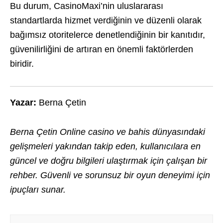
Bu durum, CasinoMaxi’nin uluslararası
standartlarda hizmet verdiğinin ve düzenli olarak
bağımsız otoritelerce denetlendiğinin bir kanıtıdır,
güvenilirliğini de artıran en önemli faktörlerden
biridir.
Yazar:
Berna Çetin
Berna Çetin Online casino ve bahis dünyasındaki
gelişmeleri yakından takip eden, kullanıcılara en
güncel ve doğru bilgileri ulaştırmak için çalışan bir
rehber. Güvenli ve sorunsuz bir oyun deneyimi için
ipuçları sunar.