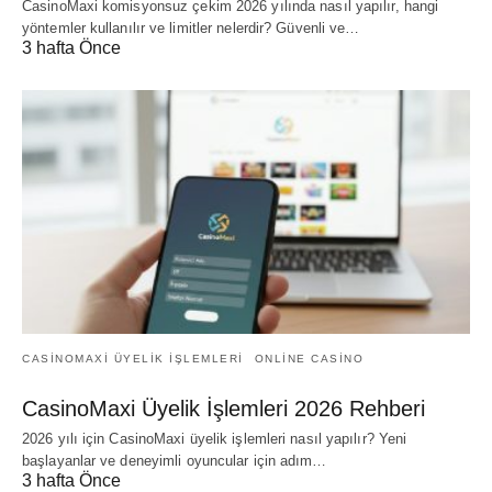
CasinoMaxi komisyonsuz çekim 2026 yılında nasıl yapılır, hangi
yöntemler kullanılır ve limitler nelerdir? Güvenli ve…
3 hafta Önce
CASINOMAXI ÜYELIK IŞLEMLERI
ONLINE CASINO
CasinoMaxi Üyelik İşlemleri 2026 Rehberi
2026 yılı için CasinoMaxi üyelik işlemleri nasıl yapılır? Yeni
başlayanlar ve deneyimli oyuncular için adım…
3 hafta Önce