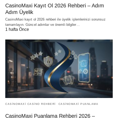
CasinoMaxi Kayıt Ol 2026 Rehberi – Adım
Adım Üyelik
CasinoMaxi kayıt ol 2026 rehberi ile üyelik işlemlerinizi sorunsuz
tamamlayın. Güncel adımlar ve önemli bilgiler…
1 hafta Önce
CASINOMAXI CASINO REHBERI
CASINOMAXI PUANLAMA
CasinoMaxi Puanlama Rehberi 2026 –