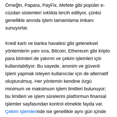
Örneğin, Papara, PayFix, Mefete gibi popüler e-
cüzdan sistemleri sıklıkla tercih ediliyor, çünkü
genellikle anında işlem tamamlama imkanı
sunuyorlar.
Kredi kartı ve banka havalesi gibi geleneksel
yöntemlerin yanı sıra, Bitcoin, Ethereum gibi kripto
para birimleri de yatırım ve çekim işlemleri için
kullanılabiliyor. Bu sayede, anonim ve güvenli
işlem yapmak isteyen kullanıcılar için de alternatif
oluşturulmuş. Her yöntemin kendine özgü
minimum ve maksimum işlem limitleri bulunuyor;
bu limitleri ve işlem sürelerini platformun finansal
işlemler sayfasından kontrol etmekte fayda var.
Çekim işlemleri
nde ise genellikle aynı gün içinde