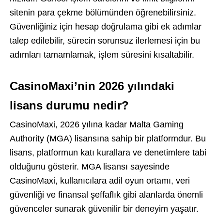
sitenin para çekme bölümünden öğrenebilirsiniz.
Güvenliğiniz için hesap doğrulama gibi ek adımlar
talep edilebilir, sürecin sorunsuz ilerlemesi için bu
adımları tamamlamak, işlem süresini kısaltabilir.
CasinoMaxi’nin 2026 yılındaki
lisans durumu nedir?
CasinoMaxi, 2026 yılına kadar Malta Gaming
Authority (MGA) lisansına sahip bir platformdur. Bu
lisans, platformun katı kurallara ve denetimlere tabi
olduğunu gösterir. MGA lisansı sayesinde
CasinoMaxi, kullanıcılara adil oyun ortamı, veri
güvenliği ve finansal şeffaflık gibi alanlarda önemli
güvenceler sunarak güvenilir bir deneyim yaşatır.