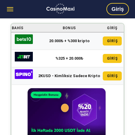
Giriş
BAHIS
BONUS
GIRIŞ
20.000₺ + %300 kripto
GİRİŞ
%325 + 20.000₺
GİRİŞ
2KUSD - Kimliksiz Sadece Kripto
GİRİŞ