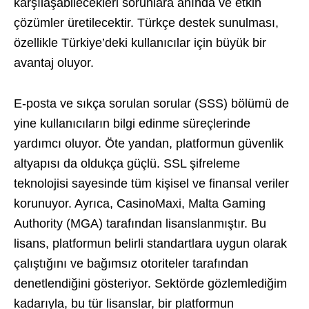
karşılaşabilecekleri sorunlara anında ve etkin
çözümler üretilecektir. Türkçe destek sunulması,
özellikle Türkiye’deki kullanıcılar için büyük bir
avantaj oluyor.
E-posta ve sıkça sorulan sorular (SSS) bölümü de
yine kullanıcıların bilgi edinme süreçlerinde
yardımcı oluyor. Öte yandan, platformun güvenlik
altyapısı da oldukça güçlü. SSL şifreleme
teknolojisi sayesinde tüm kişisel ve finansal veriler
korunuyor. Ayrıca, CasinoMaxi, Malta Gaming
Authority (MGA) tarafından lisanslanmıştır. Bu
lisans, platformun belirli standartlara uygun olarak
çalıştığını ve bağımsız otoriteler tarafından
denetlendiğini gösteriyor. Sektörde gözlemlediğim
kadarıyla, bu tür lisanslar, bir platformun