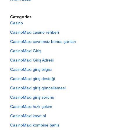
Categories
Casino
CasinoMaxi casino rehberi
CasinoMaxi çevrimsiz bonus şartları
CasinoMaxi Giriş
CasinoMaxi Giriş Adresi
CasinoMaxi giriş bilgisi
CasinoMaxi giriş desteği
CasinoMaxi giriş güncellemesi
CasinoMaxi giriş sorunu
CasinoMaxi hızlı çekim
CasinoMaxi kayıt ol
CasinoMaxi kombine bahis