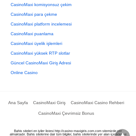
CasinoMaxi komisyonsuz çekim
CasinoMaxi para çekme
CasinoMaxi platform incelemesi
CasinoMaxi puanlama
CasinoMaxi üyelik işlemleri
CasinoMaxi yüksek RTP slotlar
Güncel CasinoMaxi Giriş Adresi
Online Casino
Ana Sayfa
CasinoMaxi Giriş
CasinoMaxi Casino Rehberi
CasinoMaxi Çevrimsiz Bonus
Bahis siteleri en iyiler listesi http://casino-maxigiris.com.com sitemizde yer
almaktadır. Bahis sitelerine dair tüm bilgiler, bahis sitelerinde yer alan içerikler ve