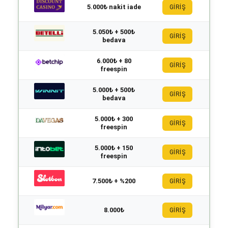
5.000₺ nakit iade
GİRİŞ
5.050₺ + 500₺
GİRİŞ
bedava
6.000₺ + 80
GİRİŞ
freespin
5.000₺ + 500₺
GİRİŞ
bedava
5.000₺ + 300
GİRİŞ
freespin
5.000₺ + 150
GİRİŞ
freespin
7.500₺ + %200
GİRİŞ
8.000₺
GİRİŞ