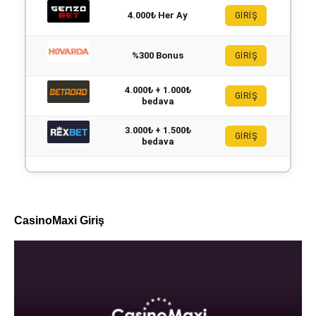
4.000₺ Her Ay
GİRİŞ
%300 Bonus
GİRİŞ
4.000₺ + 1.000₺
GİRİŞ
bedava
3.000₺ + 1.500₺
GİRİŞ
bedava
CasinoMaxi Giriş