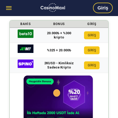
Giriş
BAHIS
BONUS
GIRIŞ
20.000₺ + %300
GİRİŞ
kripto
%325 + 20.000₺
GİRİŞ
2KUSD - Kimliksiz
GİRİŞ
Sadece Kripto