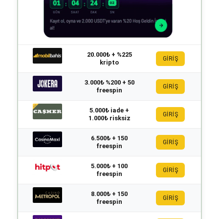
20.000₺ + %225
GİRİŞ
kripto
3.000₺ %200 + 50
GİRİŞ
freespin
5.000₺ iade +
GİRİŞ
1.000₺ risksiz
6.500₺ + 150
GİRİŞ
freespin
5.000₺ + 100
GİRİŞ
freespin
8.000₺ + 150
GİRİŞ
freespin