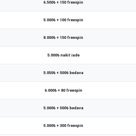
6.500₺ + 150 freespin
5.000₺ + 100 freespin
8.000₺ + 150 freespin
5.000₺ nakit iade
5.050₺ + 500₺ bedava
6.000₺ + 80 freespin
5.000₺ + 500₺ bedava
5.000₺ + 300 freespin