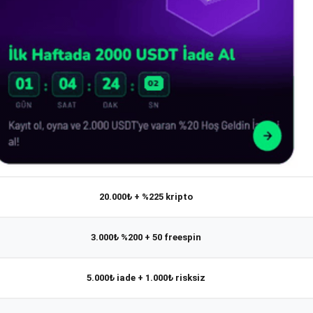
20.000₺ + %225 kripto
3.000₺ %200 + 50 freespin
5.000₺ iade + 1.000₺ risksiz