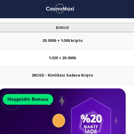
BONUS
20.000₺ + %300 kripto
%325 + 20.000₺
2KUSD - Kimliksiz Sadece Kripto