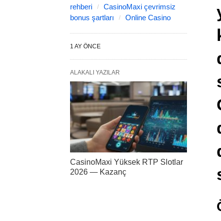
rehberi
CasinoMaxi çevrimsiz
bonus şartları
Online Casino
1 AY ÖNCE
ALAKALI YAZILAR
CasinoMaxi Yüksek RTP Slotlar
2026 — Kazanç