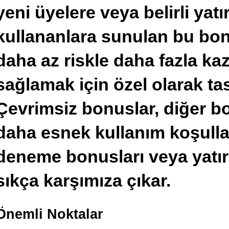
yeni üyelere veya belirli yat
kullananlara sunulan bu bon
daha az riskle daha fazla ka
sağlamak için özel olarak tas
Çevrimsiz bonuslar, diğer bo
daha esnek kullanım koşullar
deneme bonusları veya yatı
sıkça karşımıza çıkar.
Önemli Noktalar