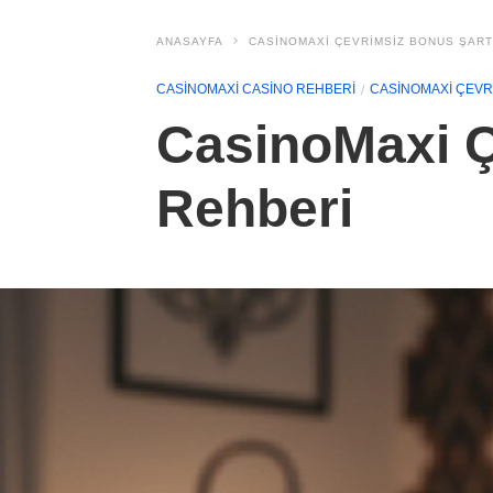
ANASAYFA
CASINOMAXI ÇEVRIMSIZ BONUS ŞART
CASINOMAXI CASINO REHBERI
CASINOMAXI ÇEVR
CasinoMaxi Ç
Rehberi