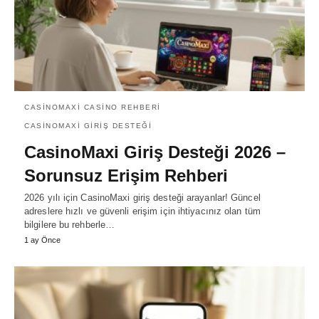
CASINOMAXI CASINO REHBERI
CASINOMAXI GIRIŞ DESTEĞI
CasinoMaxi Giriş Desteği 2026 –
Sorunsuz Erişim Rehberi
2026 yılı için CasinoMaxi giriş desteği arayanlar! Güncel
adreslere hızlı ve güvenli erişim için ihtiyacınız olan tüm
bilgilere bu rehberle…
1 ay Önce