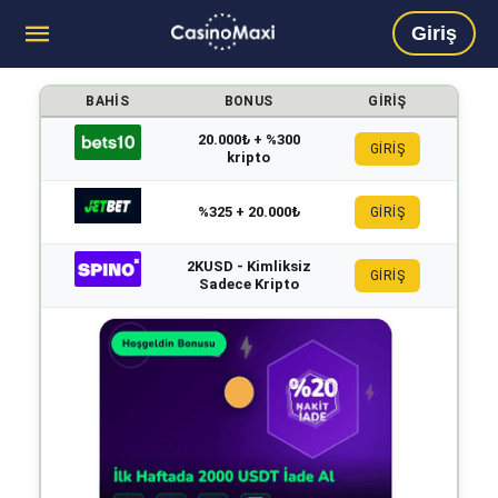
Giriş
BAHIS
BONUS
GIRIŞ
20.000₺ + %300
GİRİŞ
kripto
%325 + 20.000₺
GİRİŞ
2KUSD - Kimliksiz
GİRİŞ
Sadece Kripto