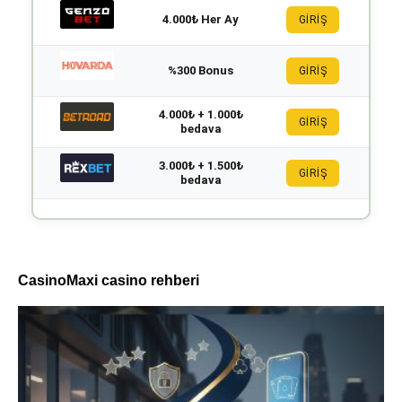
4.000₺ Her Ay
GİRİŞ
%300 Bonus
GİRİŞ
4.000₺ + 1.000₺
GİRİŞ
bedava
3.000₺ + 1.500₺
GİRİŞ
bedava
CasinoMaxi casino rehberi