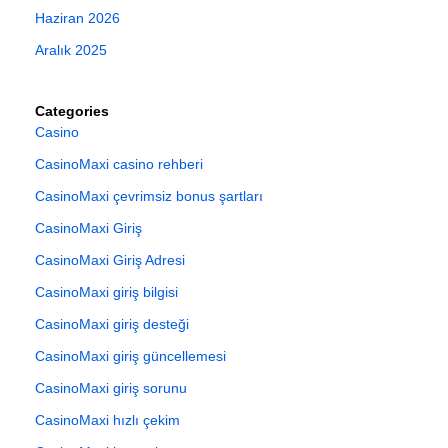
Haziran 2026
Aralık 2025
Categories
Casino
CasinoMaxi casino rehberi
CasinoMaxi çevrimsiz bonus şartları
CasinoMaxi Giriş
CasinoMaxi Giriş Adresi
CasinoMaxi giriş bilgisi
CasinoMaxi giriş desteği
CasinoMaxi giriş güncellemesi
CasinoMaxi giriş sorunu
CasinoMaxi hızlı çekim