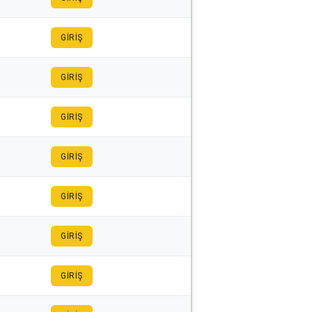
GİRİŞ
GİRİŞ
GİRİŞ
GİRİŞ
GİRİŞ
GİRİŞ
GİRİŞ